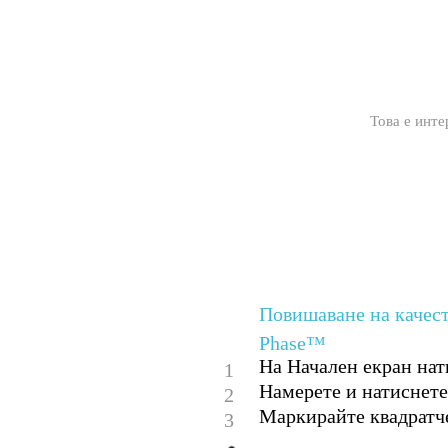
Това е инте
Повишаване на качест
Phase™
На Начален екран нат
1
Намерете и натиснет
2
Маркирайте квадрат
3