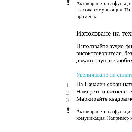
Активирането на функция
гласова комуникация. Нап
променя.
Използване на т
Използвайте аудио фи
високоговорителя, без
докато слушате любим
Увеличаване на сила
На Начален екран нат
1
Намерете и натиснет
2
Маркирайте квадрат
3
Активирането на функция
комуникация. Например ка