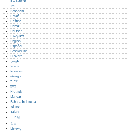
Български
বাংলা
Bosanski
Català
Čeština
Dansk
Deutsch
Ελληνικά
English
Español
Eestikeelne
Euskara
فارسی
Suomi
Français
Galego
עברית
हिन्दी
Hrvatski
Magyar
Bahasa Indonesia
Íslenska
Italiano
日本語
한글
Lietuvių