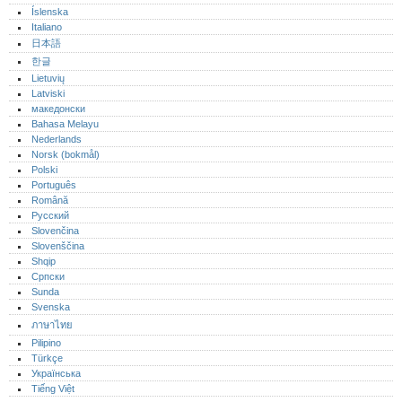
Íslenska
Italiano
日本語
한글
Lietuvių
Latviski
македонски
Bahasa Melayu
Nederlands
Norsk (bokmål)‎
Polski
Português‎
Română
Русский
Slovenčina
Slovenščina
Shqip
Српски
Sunda
Svenska
ภาษาไทย
Pilipino
Türkçe
Українська
Tiếng Việt