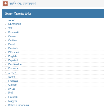
সমর্থন এবং রক্ষণাবেক্ষণ
Sony Xperia E4g
العربية
Български
বাংলা
Bosanski
Català
Čeština
Dansk
Deutsch
Ελληνικά
English
Español
Eestikeelne
Euskara
فارسی
Suomi
Français
Galego
עברית
हिन्दी
Hrvatski
Magyar
Bahasa Indonesia