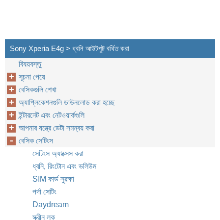
Sony Xperia E4g > ধ্বনি আউটপুট বর্ধিত করা
বিষয়বস্তু
সূচনা পেয়ে
বেসিকগুলি শেখা
অ্যাপ্লিকেশনগুলি ডাউনলোড করা হচ্ছে
ইন্টারনেট এবং নেটওয়ার্কগুলি
আপনার যন্ত্রে ডেটা সমন্বয় করা
বেসিক সেটিংস
সেটিংস অ্যাক্সেস করা
ধ্বনি, রিংটোন এবং ভলিউম
SIM কার্ড সুরক্ষা
পর্দা সেটিং
Daydream
স্ক্রীন লক