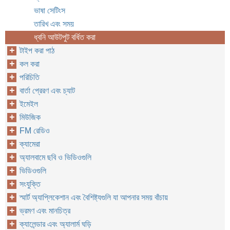
ভাষা সেটিংস
তারিখ এবং সময়
ধ্বনি আউটপুট বর্ধিত করা
টাইপ করা পাঠ
কল করা
পরিচিতি
বার্তা প্রেরণ এবং চ্যাট
ইমেইল
মিউজিক
FM রেডিও
ক্যামেরা
অ্যালবামে ছবি ও ভিডিওগুলি
ভিডিওগুলি
সংযুক্তি
স্মার্ট অ্যাপ্লিকেশান এবং বৈশিষ্ট্যগুলি যা আপনার সময় বাঁচায়
ভ্রমণ এবং মানচিত্র
ক্যালেন্ডার এবং অ্যালার্ম ঘড়ি