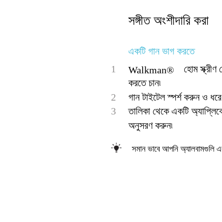
সঙ্গীত অংশীদারি করা
একটি গান ভাগ করতে
1
হোম স্ক্রী
Walkman®
করতে চান৷
2
গান টাইটেল স্পর্শ করুন ও ধ
3
তালিকা থেকে একটি অ্যাপ্লিকেশ
অনুসরণ করুন৷
সমান ভাবে আপনি অ্যালবামগুলি এবং