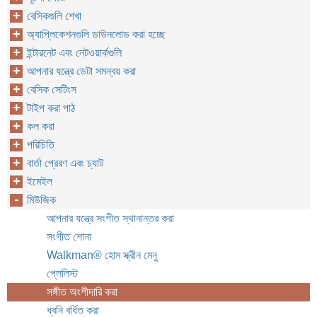
বেসিকগুলি শেখা
অ্যাপ্লিকেশনগুলি ডাউনলোড করা হচ্ছে
ইন্টারনেট এবং নেটওয়ার্কগুলি
আপনার যন্ত্রে ডেটা সমন্বয় করা
বেসিক সেটিংস
টাইপ করা পাঠ
কল করা
পরিচিতি
বার্তা প্রেরণ এবং চ্যাট
ইমেইল
মিউজিক
আপনার যন্ত্রে সংগীত স্থানান্তর করা
সংগীত শোনা
Walkman® হোম স্ক্রীন মেনু
প্লেলিস্ট
সঙ্গীত অংশীদারি করা
ধ্বনি বর্ধিত করা