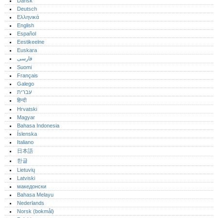
Dansk
Deutsch
Ελληνικά
English
Español
Eestikeelne
Euskara
فارسی
Suomi
Français
Galego
עברית
हिन्दी
Hrvatski
Magyar
Bahasa Indonesia
Íslenska
Italiano
日本語
한글
Lietuvių
Latviski
македонски
Bahasa Melayu
Nederlands
Norsk (bokmål)‎