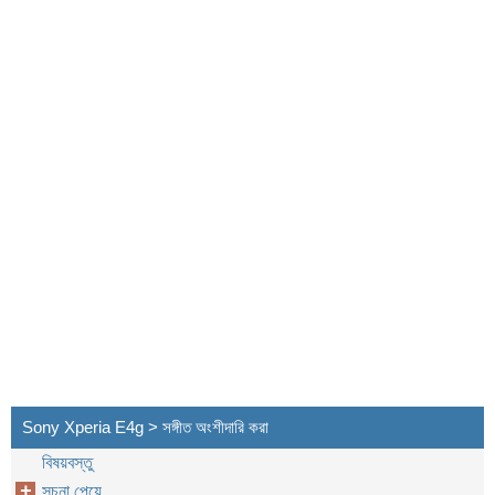
Sony Xperia E4g > সঙ্গীত অংশীদারি করা
বিষয়বস্তু
সূচনা পেয়ে