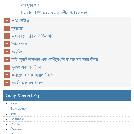
ভিজয়ুল্যাজার
TrackID™-এর মাধ্যমে সঙ্গীত শনাক্তকরণ
FM রেডিও
ক্যামেরা
অ্যালবামে ছবি ও ভিডিওগুলি
ভিডিওগুলি
সংযুক্তি
স্মার্ট অ্যাপ্লিকেশান এবং বৈশিষ্ট্যগুলি যা আপনার সময় বাঁচায়
ভ্রমণ এবং মানচিত্র
ক্যালেন্ডার এবং অ্যালার্ম ঘড়ি
সমর্থন এবং রক্ষণাবেক্ষণ
Sony Xperia E4g
العربية
Български
বাংলা
Bosanski
Català
Čeština