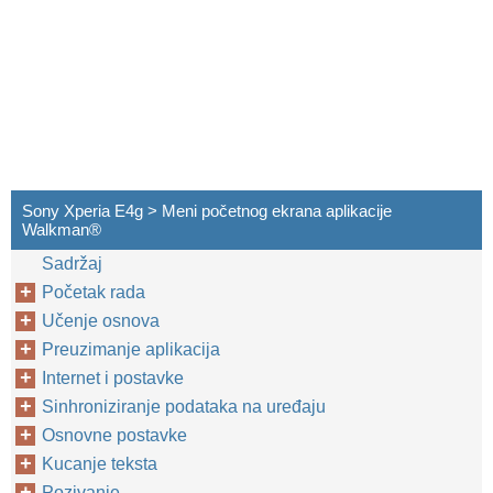
Sony Xperia E4g > Meni početnog ekrana aplikacije
Walkman®
Sadržaj
Početak rada
Učenje osnova
Preuzimanje aplikacija
Internet i postavke
Sinhroniziranje podataka na uređaju
Osnovne postavke
Kucanje teksta
Pozivanje