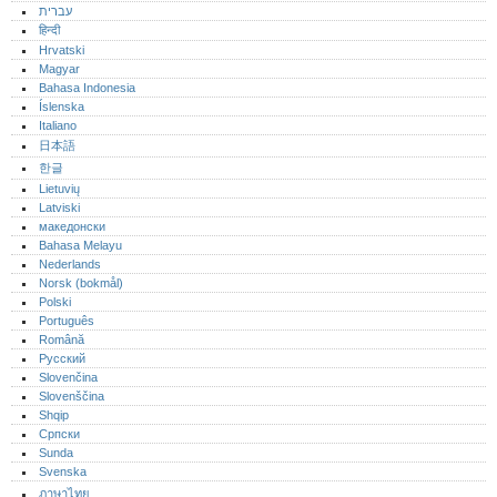
עברית
हिन्दी
Hrvatski
Magyar
Bahasa Indonesia
Íslenska
Italiano
日本語
한글
Lietuvių
Latviski
македонски
Bahasa Melayu
Nederlands
Norsk (bokmål)‎
Polski
Português‎
Română
Русский
Slovenčina
Slovenščina
Shqip
Српски
Sunda
Svenska
ภาษาไทย