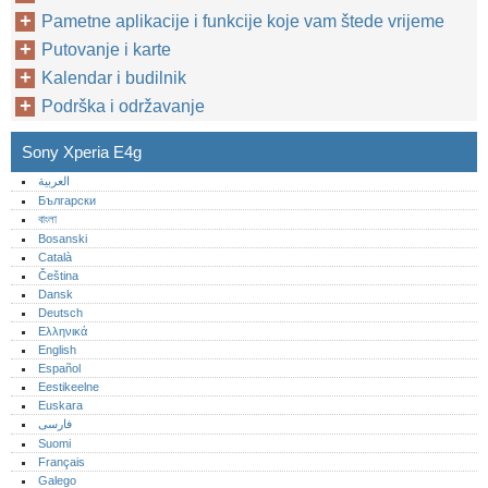
Pametne aplikacije i funkcije koje vam štede vrijeme
Putovanje i karte
Kalendar i budilnik
Podrška i održavanje
Sony Xperia E4g
العربية
Български
বাংলা
Bosanski
Català
Čeština
Dansk
Deutsch
Ελληνικά
English
Español
Eestikeelne
Euskara
فارسی
Suomi
Français
Galego