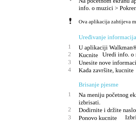
•
Na početnom ekranu ap
info. o muzici > Pokren
Ova aplikacija zahtijeva 
Uređivanje informacija
1
U aplikaciji Walkman®
2
Uredi info. o
Kucnite
3
Unesite nove informacij
4
Kada završite, kucnite
Brisanje pjesme
1
Na meniju početnog ekr
izbrisati.
2
Dodirnite i držite nasl
3
Izbr
Ponovo kucnite