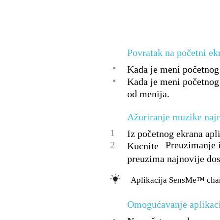
Povratak na početni e
•
Kada je meni početnog
•
Kada je meni početnog
od menija.
Ažuriranje muzike naj
1
Iz početnog ekrana apl
2
Preuzimanje i
Kucnite
preuzima najnovije do
Aplikacija SensMe™ chann
Omogućavanje aplikac