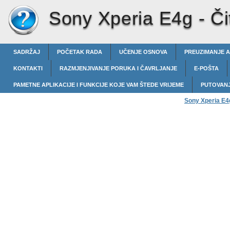
Sony Xperia E4g -
Či
SADRŽAJ
POČETAK RADA
UČENJE OSNOVA
PREUZIMANJE A
KONTAKTI
RAZMJENJIVANJE PORUKA I ČAVRLJANJE
E-POŠTA
PAMETNE APLIKACIJE I FUNKCIJE KOJE VAM ŠTEDE VRIJEME
PUTOVANJ
Sony Xperia E4