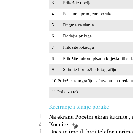
3
Prikažite opcije
4
Poslane i primljene poruke
5
Dugme za slanje
6
Dodajte priloge
7
Priložite lokaciju
8
Priložite rukom pisanu bilješku ili sli
9
Snimite i priložite fotografiju
10 Priložite fotografiju sačuvanu na uređaju
11 Polje za tekst
Kreiranje i slanje poruke
1
Na ekranu Početni ekran kucnite , a
2
Kucnite .
3
Unesite ime ili broj telefona prima