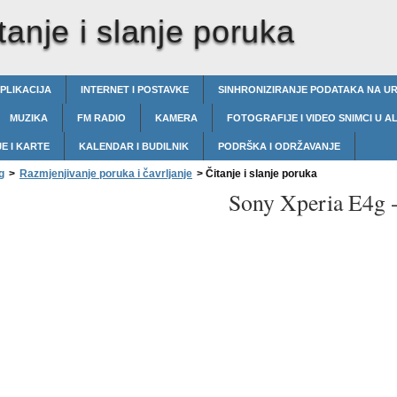
tanje i slanje poruka
PLIKACIJA
INTERNET I POSTAVKE
SINHRONIZIRANJE PODATAKA NA U
MUZIKA
FM RADIO
KAMERA
FOTOGRAFIJE I VIDEO SNIMCI U 
E I KARTE
KALENDAR I BUDILNIK
PODRŠKA I ODRŽAVANJE
g
>
Razmjenjivanje poruka i čavrljanje
>
Čitanje i slanje poruka
Sony Xperia E4g 