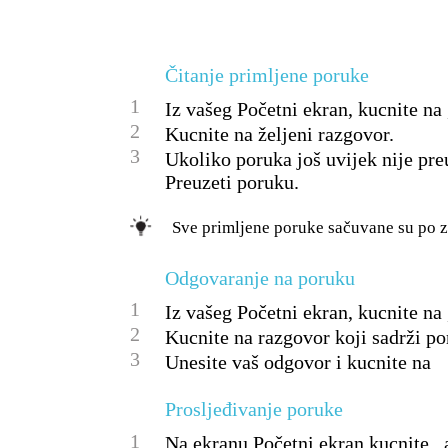
Čitanje primljene poruke
1
Iz vašeg Početni ekran, kucnite na 
2
Kucnite na željeni razgovor.
3
Ukoliko poruka još uvijek nije preu
Preuzeti poruku.
Sve primljene poruke sačuvane su po z
Odgovaranje na poruku
1
Iz vašeg Početni ekran, kucnite na 
2
Kucnite na razgovor koji sadrži po
3
Unesite vaš odgovor i kucnite na
Prosljeđivanje poruke
1
Na ekranu Početni ekran kucnite , a