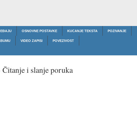
REĐAJU
OSNOVNE POSTAVKE
KUCANJE TEKSTA
POZIVANJE
ALBUMU
VIDEO ZAPISI
POVEZIVOST
-
Čitanje i slanje poruka