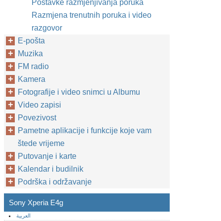
Postavke razmjenjivanja poruka
Razmjena trenutnih poruka i video
razgovor
E-pošta
Muzika
FM radio
Kamera
Fotografije i video snimci u Albumu
Video zapisi
Povezivost
Pametne aplikacije i funkcije koje vam
štede vrijeme
Putovanje i karte
Kalendar i budilnik
Podrška i održavanje
Sony Xperia E4g
العربية