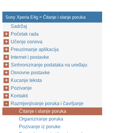
Sony Xperia E4g > Čitanje i slanje poruka
Sadržaj
Početak rada
Učenje osnova
Preuzimanje aplikacija
Internet i postavke
Sinhroniziranje podataka na uređaju
Osnovne postavke
Kucanje teksta
Pozivanje
Kontakti
Razmjenjivanje poruka i čavrljanje
Čitanje i slanje poruka
Organiziranje poruka
Pozivanje iz poruke