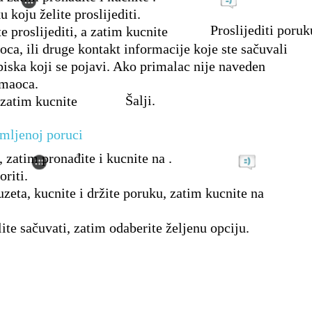
 koju želite proslijediti.
Proslijediti poruk
e proslijediti, a zatim kucnite
oca, ili druge kontakt informacije koje ste sačuvali
piska koji se pojavi. Ako primalac nije naveden
imaoca.
Šalji.
 zatim kucnite
imljenoj poruci
, zatim pronađite i kucnite na .
oriti.
zeta, kucnite i držite poruku, zatim kucnite na
lite sačuvati, zatim odaberite željenu opciju.