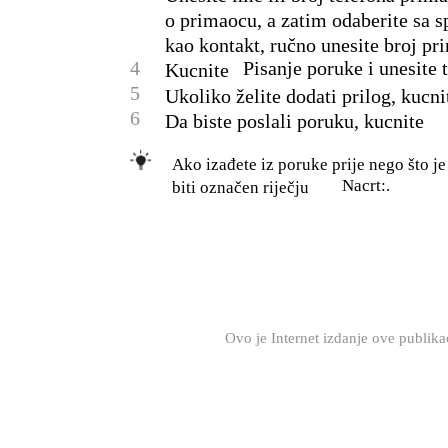
o primaocu, a zatim odaberite sa s
kao kontakt, ručno unesite broj pr
4
Pisanje poruke i unesite 
Kucnite
5
Ukoliko želite dodati prilog, kucni
6
Da biste poslali poruku, kucnite
Ako izađete iz poruke prije nego što je
Nacrt:.
biti označen riječju
Ovo je Internet izdanje ove publik