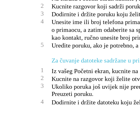
2
Kucnite razgovor koji sadrži poruku
3
Dodirnite i držite poruku koju želit
4
Unesite ime ili broj telefona prima
o primaocu, a zatim odaberite sa s
kao kontakt, ručno unesite broj pr
5
Uredite poruku, ako je potrebno, a
Za čuvanje datoteke sadržane u pr
1
Iz vašeg Početni ekran, kucnite na 
2
Kucnite na razgovor koji želite otv
3
Ukoliko poruka još uvijek nije preu
Preuzeti poruku.
4
Dodirnite i držite datoteku koju že