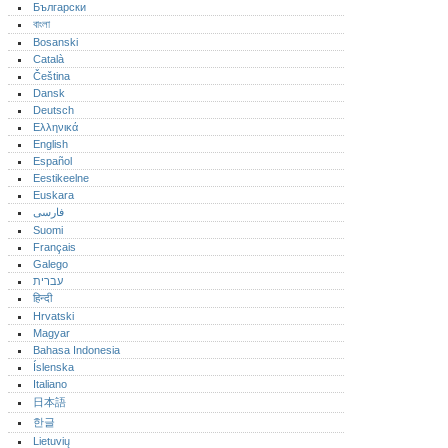
Български
বাংলা
Bosanski
Català
Čeština
Dansk
Deutsch
Ελληνικά
English
Español
Eestikeelne
Euskara
فارسی
Suomi
Français
Galego
עברית
हिन्दी
Hrvatski
Magyar
Bahasa Indonesia
Íslenska
Italiano
日本語
한글
Lietuvių