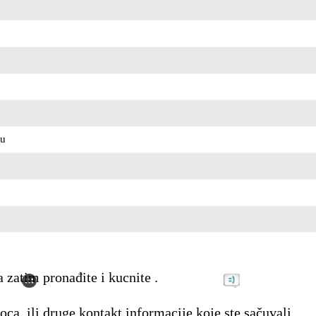
ku
 zatim pronađite i kucnite .
oca, ili druge kontakt informacije koje ste sačuvali