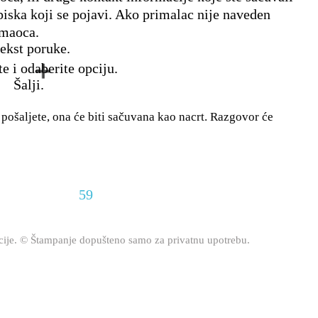
piska koji se pojavi. Ako primalac nije naveden
imaoca.
tekst poruke.
te i odaberite opciju.
Šalji.
 pošaljete, ona će biti sačuvana kao nacrt. Razgovor će
59
acije. © Štampanje dopušteno samo za privatnu upotrebu.