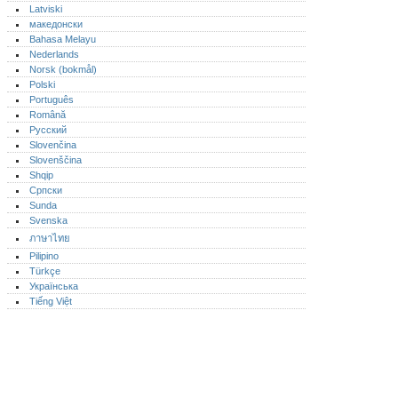
Latviski
македонски
Bahasa Melayu
Nederlands
Norsk (bokmål)‎
Polski
Português‎
Română
Русский
Slovenčina
Slovenščina
Shqip
Српски
Sunda
Svenska
ภาษาไทย
Pilipino
Türkçe
Українська
Tiếng Việt